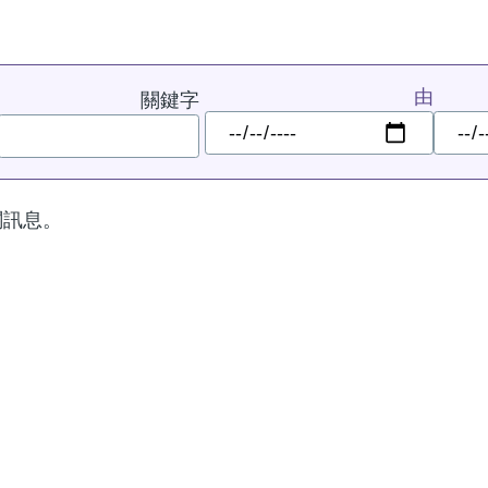
由
關鍵字
日
日
期
期
關訊息。