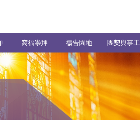
仰
窩福崇拜
禱告園地
團契與事工