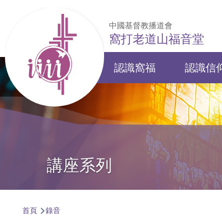
移至主內容
中國基督教播道會
窩打老道山福音堂
認識窩福
認識信
Main
navigation
講座系列
導
首頁
錄音