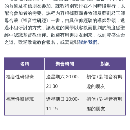
的慕道及初信朋友參加。課程特別安排在不同時段舉行，以
配合參加者的需要。課程內容根據蘇穎睿牧師及蘇劉君玉師
母合著《福音性研經》一書，由具信仰經驗的導師帶領，透
過小組研討的方式，讓慕道的同學以客觀而批判的態度從聖
經中認識基督教信仰。歡迎有興趣朋友到來，找到豐盛生命
之道。歡迎致電教會報名，或寫電郵
聯絡我們
。
名稱
聚會時間
對象
福音性研經班
逢星期六 20:00-
初信 / 對福音有興
21:30
趣的朋友
福音性研經班
逢星期日 10:00-
初信 / 對福音有興
11:15
趣的朋友