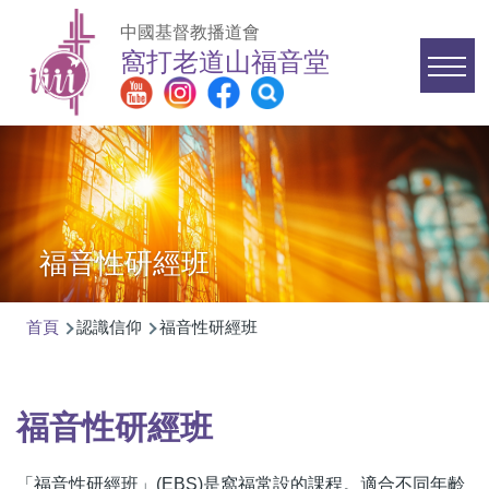
移至主內容
中國基督教播道會
窩打老道山福音堂
Main
navigation
福音性研經班
首頁
認識信仰
福音性研經班
導
航
連
福音性研經班
結
「福音性研經班」(EBS)是窩福常設的課程。適合不同年齡