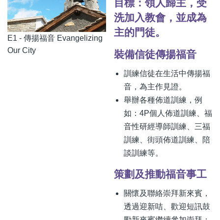
目標：領人歸主，受
洗加入教會，並成為
主的門徒。
E1 - 傳揚福音 Evangelizing
Our City
裝備信徒傳揚福音
訓練信徒在生活中傳揚福
音，為主作見證。
舉辦各種佈道訓練，例
如：4P個人佈道訓練、福
音性研經導師訓練、三福
訓練、街頭佈道訓練、陪
談訓練等。
策劃及推動福音事工
關懷及聯絡崇拜新來賓，
透過迎新咭、歡迎短訊鼓
勵新來賓繼續參加崇拜；