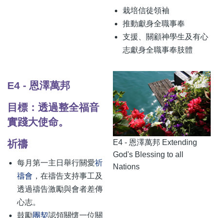
栽培信徒領袖
推動獻身全職事奉
支援、關顧神學生及有心
志獻身全職事奉肢體
E4 - 恩澤萬邦
目標：透過整全福音
實踐大使命。
E4 - 恩澤萬邦 Extending
祈禱
God's Blessing to all
每月第一主日舉行關愛
祈
Nations
禱會
，在禱告支持事工及
透過禱告激勵與會者差傳
心志。
鼓勵
團契
認領關懷一位關