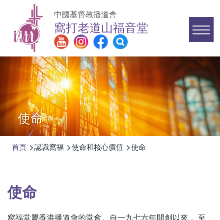
移至主內容
中國基督教播道會
窩打老道山福音堂
Main
navigation
使命
首頁
認識窩福
使命和核心價值
使命
導
航
連
使命
結
窩福堂屬香港播道會的堂會。自一九七六年開創以來， 至