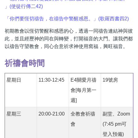
」(
使徒行傳二42)
「
你們要恆切禱告，在禱告中警醒感恩。
」(
歌羅西書四2)
初期教會以恆切警醒和感恩的心，透過一同禱告連結神與彼
此，並且經歷神的同在與轉變，打開福音的大門。讓我們都
以禱告守望教會，同心合意祈求神使用窩福，興旺福音。
祈禱會時間
星期日
11:30-12:45
E4關愛月禱
19號房
會[每月第一
週]
星期三
20:00-21:00
全教會祈禱
副堂、Zoom
會
(
7:45 pm可
登入預備)