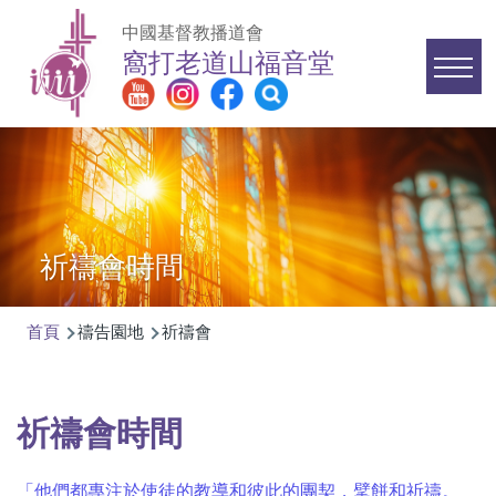
移至主內容
中國基督教播道會
窩打老道山福音堂
Main
navigation
祈禱會時間
首頁
禱告園地
祈禱會
導
航
連
祈禱會時間
結
「
他們都專注於使徒的教導和彼此的團契，擘餅和祈禱。