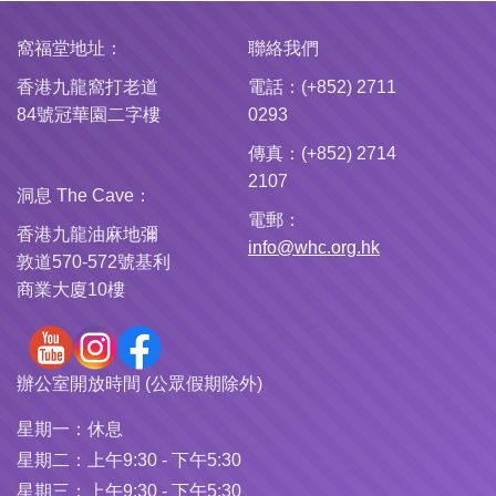
窩福堂地址：
聯絡我們
香港九龍窩打老道
電話：(+852) 2711
84號冠華園二字樓
0293
傳真：(+852) 2714
2107
洞息 The Cave：
電郵：
香港九龍油麻地彌
info@whc.org.hk
敦道570-572號基利
商業大廈10樓
辦公室開放時間 (公眾假期除外)
星期一：
休息
星期二：
上午9:30 - 下午5:30
星期三：
上午9:30 - 下午5:30