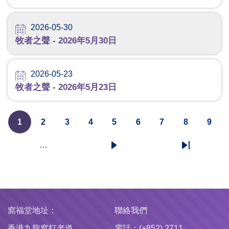
2026-05-30
牧者之聲 - 2026年5月30日
2026-05-23
牧者之聲 - 2026年5月23日
1
2
3
4
5
6
7
8
9
Pagination
目
頁
頁
頁
頁
頁
頁
頁
頁
前
面
面
面
面
面
面
面
面
…
下
Last
頁
一
page
面
頁
窩福堂地址：
聯絡我們
香港九龍窩打老道
電話：(+852) 2711