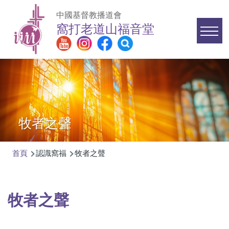
移至主內容
中國基督教播道會
窩打老道山福音堂
Main
navigation
牧者之聲
首頁
認識窩福
牧者之聲
導
航
連
牧者之聲
結