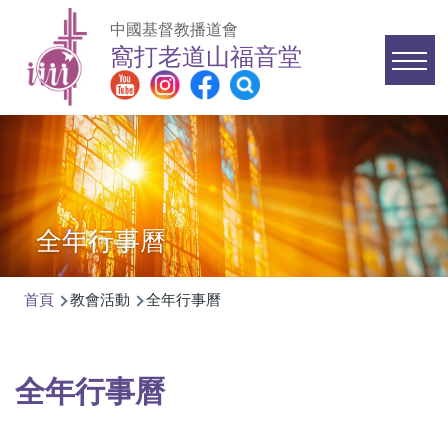
移至主內容
中國基督教播道會
窩打老道山福音堂
Main
navigation
全年行事曆
首頁
教會活動
全年行事曆
導
航
連
全年行事曆
結