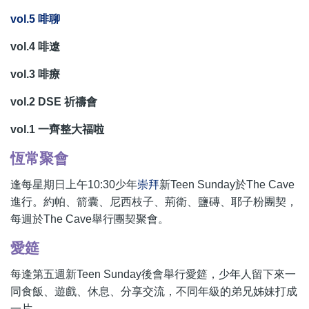
vol.5 啡聊
vol.4 啡遼
vol.3 啡療
vol.2 DSE 祈禱會
vol.1 一齊整大福啦
恆常聚會
逢每星期日上午10:30少年
崇拜
新Teen Sunday於The Cave
進行。約帕、箭囊、尼西枝子、荊衛、鹽磚、耶子粉團契，
每週於The Cave舉行團契聚會。
愛筵
每逢第五週新Teen Sunday後會舉行愛筵，少年人留下來一
同食飯、遊戲、休息、分享交流，不同年級的弟兄姊妹打成
一片。