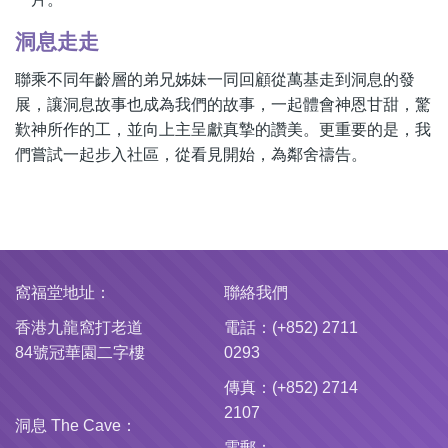
洞息走走
聯乘不同年齡層的弟兄姊妹一同回顧從萬基走到洞息的發
展，讓洞息故事也成為我們的故事，一起體會神恩甘甜，驚
歎神所作的工，並向上主呈獻真摯的讚美。更重要的是，我
們嘗試一起步入社區，從看見開始，為鄰舍禱告。
窩福堂地址：
聯絡我們
香港九龍窩打老道
電話：(+852) 2711
84號冠華園二字樓
0293
傳真：(+852) 2714
2107
洞息 The Cave：
電郵：