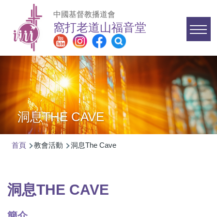
移至主內容
中國基督教播道會
窩打老道山福音堂
Main
navigation
洞息THE CAVE
首頁
教會活動
洞息The Cave
導
航
連
洞息THE CAVE
結
簡介