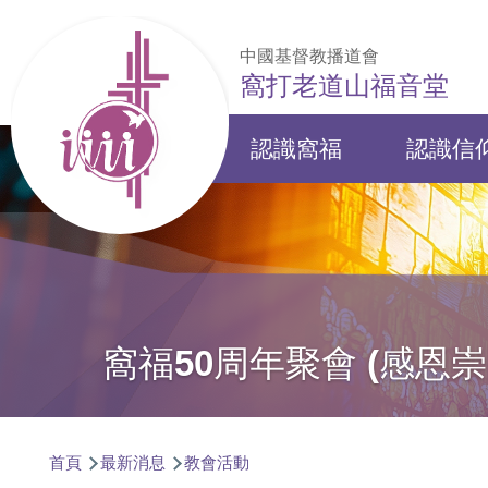
移至主內容
中國基督教播道會
窩打老道山福音堂
認識窩福
認識信
Main
navigation
窩福50周年聚會 (感恩
導
首頁
最新消息
教會活動