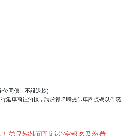
企位同價，不設退款)。
如自行駕車前往酒樓，請於報名時提供車牌號碼以作統
與！弟兄姊妹可到辦公室報名及繳費。