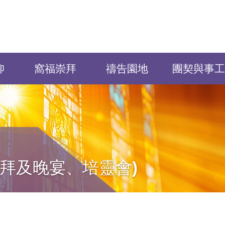
仰
窩福崇拜
禱告園地
團契與事工
崇拜及晚宴、培靈會)