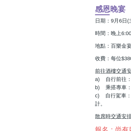
感恩晚宴
日期：9月6日(
時間：晚上6:0
地點：百樂金宴
收費：每位$38
前往酒樓交通
a) 自行前往
b) 乘搭專車
c) 自行駕車
計。
散席時交通安
報名：尚有