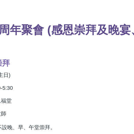
0周年聚會 (感恩崇拜及晚宴
崇拜
主日)
5:30
恩福堂
牧師
日不設晚、早、午堂崇拜。