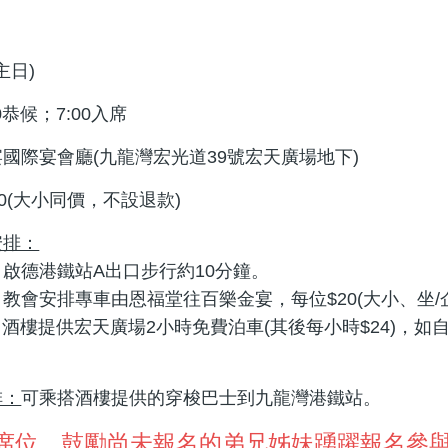
主日)
0恭候；7:00入席
國際宴會廳(九龍灣宏光道39號宏天廣場地下)
0(大小同價，不設退款)
安排：
：啟德港鐵站A出口步行約10分鐘。
：教會安排專車由恩福堂往百樂金宴，每位$20(大小、坐/
：酒樓提供宏天廣場2小時免費泊車(其後每小時$24)，
排：
可乘搭酒樓提供的穿梭巴士到九龍灣港鐵站。
席位，鼓勵尚未報名的弟兄姊妹踴躍報名參