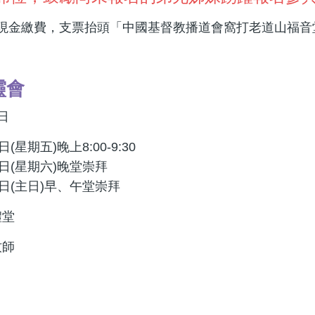
繳費，支票抬頭「中國基督教播道會窩打老道山福音堂」或「Evangeli
h」
靈會
日
(星期五)晚上8:00-9:30
日(星期六)晚堂崇拜
8日(主日)早、午堂崇拜
禮堂
牧師