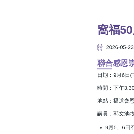
航
連
結
窩福5
2026-05-23
聯合感恩
日期：9月6日(
時間：下午3:30-
地點：播道會
講員：郭文池
9月5、6