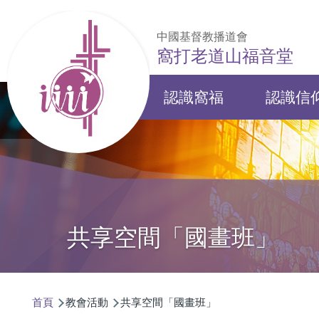
移至主內容
中國基督教播道會
窩打老道山福音堂
認識窩福
認識信
Main
navigation
共享空間「國畫班」
導
首頁
教會活動
共享空間「國畫班」