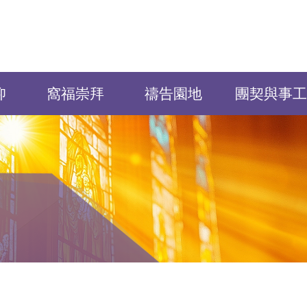
仰
窩福崇拜
禱告園地
團契與事工